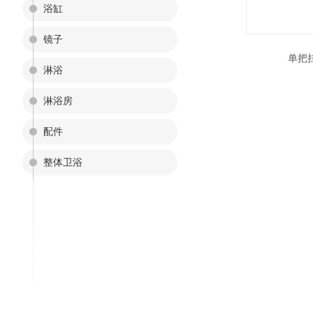
浴缸
镜子
单把
淋浴
淋浴房
配件
整体卫浴