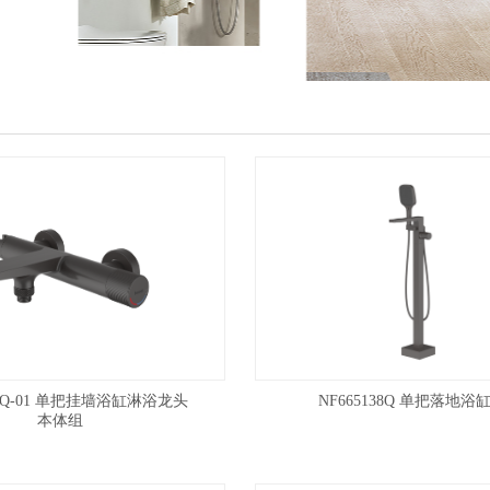
38Q-01 单把挂墙浴缸淋浴龙头
NF665138Q 单把落地浴
本体组