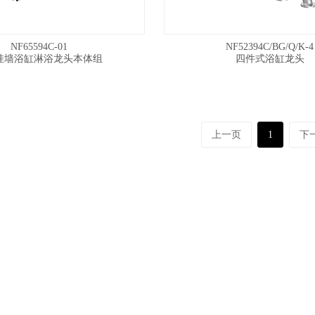
NF65594C-01
NF52394C/BG/Q/K-4
挂墙浴缸淋浴龙头本体组
四件式浴缸龙头
上一页
1
下