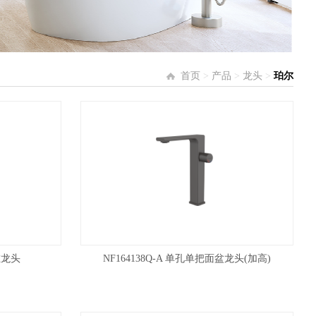
首页
>
产品
>
龙头
>
珀尔
缸龙头
NF164138Q-A 单孔单把面盆龙头(加高)