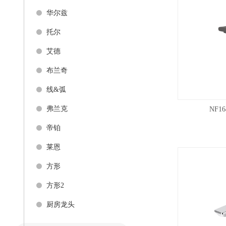
华尔兹
托尔
艾德
布兰奇
线&弧
弗兰克
NF1
帝铂
莱恩
方形
方形2
厨房龙头