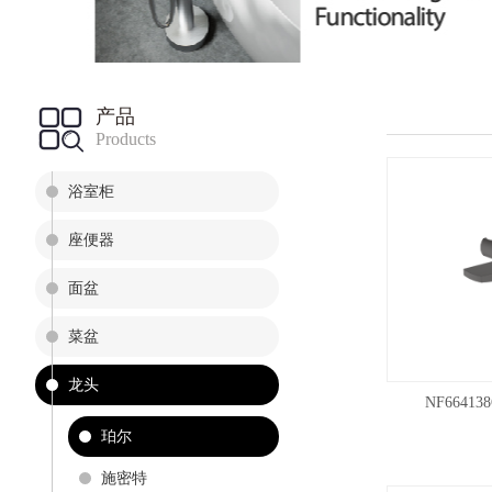
产品
Products
浴室柜
座便器
面盆
菜盆
龙头
NF6641
珀尔
施密特