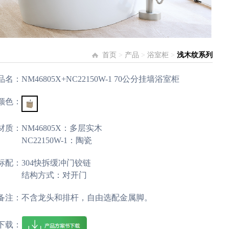
首页
>
产品
>
浴室柜
>
浅木纹系列
品名：
NM46805X+NC22150W-1 70公分挂墙浴室柜
颜色：
材质：
NM46805X：多层实木
NC22150W-1：陶瓷
标配：
304快拆缓冲门铰链
结构方式：对开门
备注：不含龙头和排杆，自由选配金属脚。
下载：